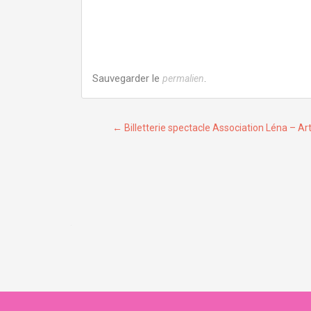
Sauvegarder le
.
permalien
Navigation de l’article
←
Billetterie spectacle Association Léna – Ar